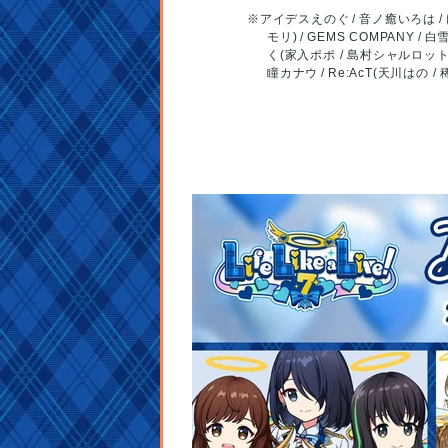
※
アイデス
えのぐ
音ノ癒いろは
モリ)
GEMS COMPANY
白
く(家入ポポ / 島村シャルロット 
瞳カナウ
Re:AcT(天川はの /