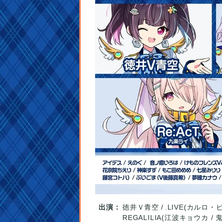
出演：
徳井Ｖ青空
.LIVE(カルロ・
REGALILIA(江波キョウカ /