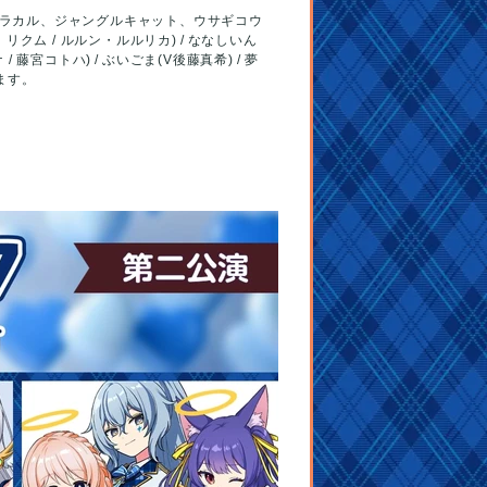
カラカル、ジャングルキャット、ウサギコウ
 / リクム / ルルン・ルルリカ)
ななしいん
ナ / 藤宮コトハ)
ぶいごま(V後藤真希)
夢
ます。