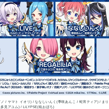
ピノ / ヤマト イオリ)
ななしいんく(季咲あんこ / 蛇宵ティア)
まり
 鬼多見アユム)
LiLYPSE(暁おぼろ)