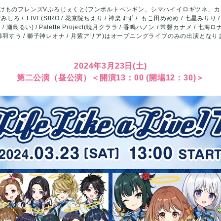
けものフレンズVぷろじぇくと(フンボルトペンギン、シマハイイロギツネ、
雪みしろ
.LIVE(SIRO / 花京院ちえり / 神楽すず / もこ田めめめ / 七星みりり
/ 瀬島るい)
Palette Project(暁月クララ / 香鳴ハノン / 常磐カナメ / 七海ロ
 稀羽すう / 獅子神レオナ / 月紫アリア)
はオープニングライブのみの出演となり
2024年3月23日(土)
第二公演（昼公演）
＜開演13：00 (開場12：30)＞